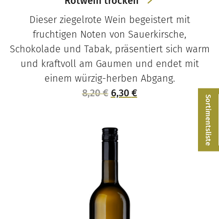
Rotwein trocken
Dieser ziegelrote Wein begeistert mit
fruchtigen Noten von Sauerkirsche,
Schokolade und Tabak, präsentiert sich warm
und kraftvoll am Gaumen und endet mit
einem würzig-herben Abgang.
Ursprünglicher
Aktueller
8,20
€
6,30
€
Sortimentsliste
Preis
Preis
war:
ist:
8,20 €
6,30 €.