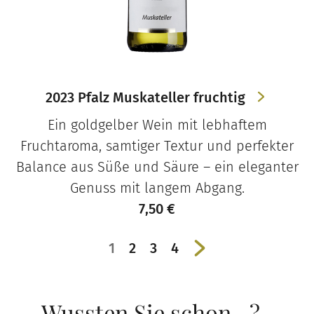
2023 Pfalz Muskateller fruchtig
Ein goldgelber Wein mit lebhaftem
Fruchtaroma, samtiger Textur und perfekter
Balance aus Süße und Säure – ein eleganter
Genuss mit langem Abgang.
7,50
€
1
2
3
4
→
Wussten Sie schon…?