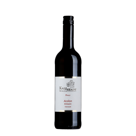
Preis
Preis
war:
ist:
8,20 €
6,30 €.