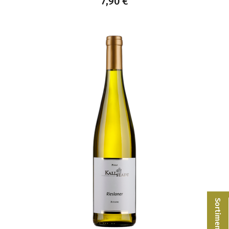
7,90
€
Sortimentsliste