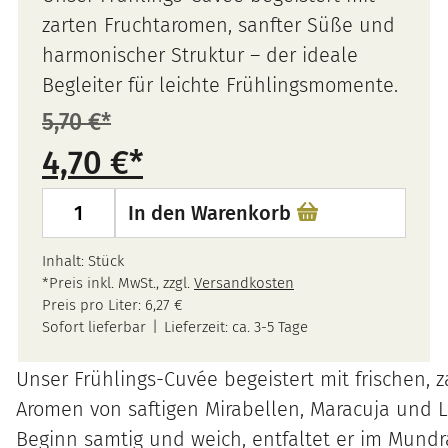
zarten Fruchtaromen, sanfter Süße und
harmonischer Struktur – der ideale
Begleiter für leichte Frühlingsmomente.
5,70
€
Ursprünglicher
Aktueller
4,70
€
Preis
Preis
2025
In den Warenkorb
war:
ist:
Pfalz
5,70 €
4,70 €.
Weißwein
Inhalt: Stück
*Preis inkl. MwSt., zzgl.
Versandkosten
„Frühlings-
Preis pro Liter:
6,27
€
Cuvée“
Sofort lieferbar
Lieferzeit:
ca. 3-5 Tage
feinherb
Unser Frühlings-Cuvée begeistert mit frischen, z
Menge
Aromen von saftigen Mirabellen, Maracuja und Li
Beginn samtig und weich, entfaltet er im Mund