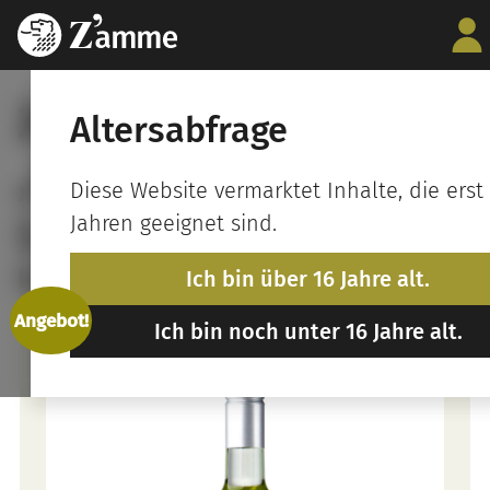
2025 Pfalz Weißwein
Altersabfrage
„Frühlings-Cuvée“
Diese Website vermarktet Inhalte, die erst
feinherb
Jahren geeignet sind.
Deutscher Qualitätswein
Ich bin über 16 Jahre alt.
Angebot!
Ich bin noch unter 16 Jahre alt.