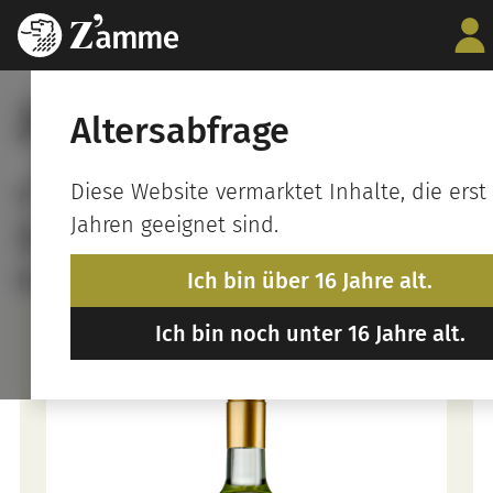
2025 Pfalz Weißwein
Altersabfrage
„Sommer-Cuvée“
Diese Website vermarktet Inhalte, die erst
feinherb
Jahren geeignet sind.
Deutscher Qualitätswein
Ich bin über 16 Jahre alt.
Ich bin noch unter 16 Jahre alt.