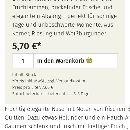
Fruchtaromen, prickelnder Frische und
elegantem Abgang – perfekt für sonnige
Tage und unbeschwerte Momente. Aus
Kerner, Riesling und Weißburgunder.
5,70
€
2025
In den Warenkorb
Pfalz
Weißwein
Inhalt: Stück
*Preis inkl. MwSt., zzgl.
Versandkosten
„Sommer-
Preis pro Liter:
7,60
€
Cuvée“
Sofort lieferbar
Lieferzeit:
ca. 3-5 Tage
feinherb
Fruchtig elegante Nase mit Noten von frischen 
Menge
Quitten. Dazu etwas Holunder und ein Hauch A
Gaumen schlank und frisch mit kräftiger Frucht,