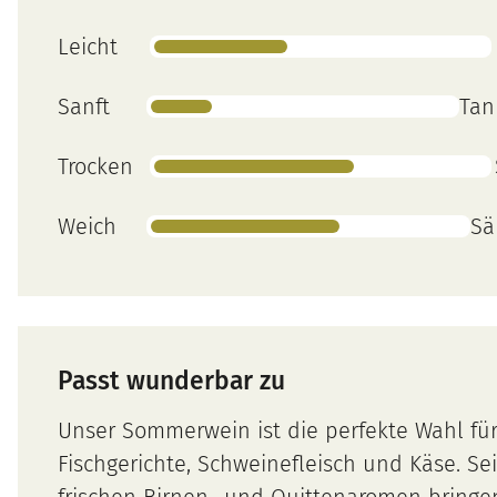
Leicht
Sanft
Tan
Trocken
Weich
Sä
Passt wunderbar zu
Unser Sommerwein ist die perfekte Wahl fü
Fischgerichte, Schweinefleisch und Käse. Se
frischen Birnen- und Quittenaromen bringe