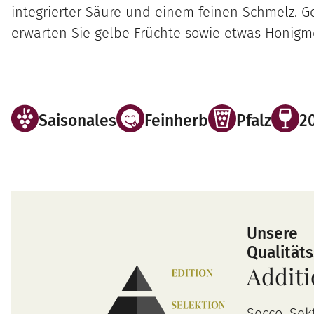
integrierter Säure und einem feinen Schmelz. 
erwarten Sie gelbe Früchte sowie etwas Honigm
Saisonales
Feinherb
Pfalz
2
Unsere
Qualität
Addit
Secco, Sek