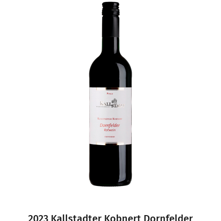
2023 Kallstadter Kobnert Dornfelder