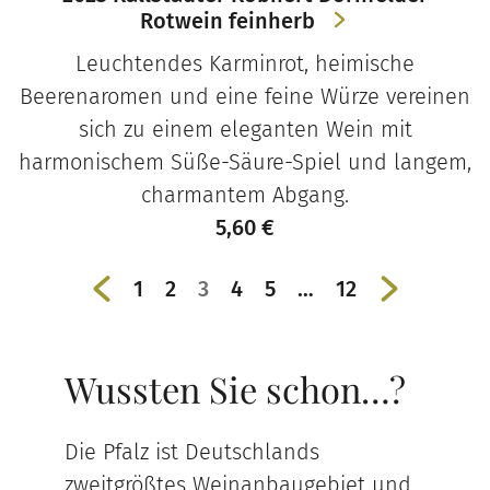
Rotwein feinherb
Leuchtendes Karminrot, heimische
Beerenaromen und eine feine Würze vereinen
sich zu einem eleganten Wein mit
harmonischem Süße-Säure-Spiel und langem,
charmantem Abgang.
5,60
€
←
1
2
3
4
5
…
12
→
Wussten Sie schon…?
Die Pfalz ist Deutschlands
zweitgrößtes Weinanbaugebiet und