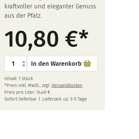
kraftvoller und eleganter Genuss
aus der Pfalz.
10,80
€
2023
In den Warenkorb
Pfalz
Chardonnay
Inhalt: 1 Stück
*Preis inkl. MwSt., zzgl.
Versandkosten
trocken
Preis pro Liter:
14,40
€
Weintyp
Menge
Sofort lieferbar
Lieferzeit:
ca. 3-5 Tage