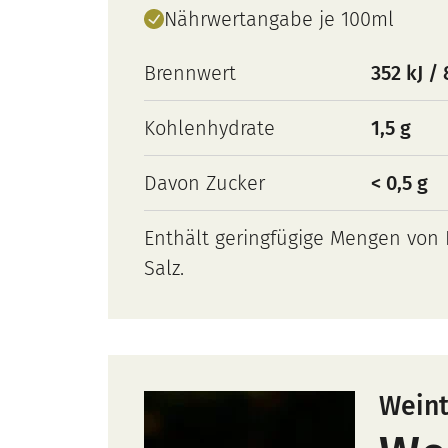
Nährwertangabe je 100ml
Brennwert
352 kJ / 
Kohlenhydrate
1,5 g
Davon Zucker
< 0,5 g
Enthält geringfügige Mengen von F
Salz.
Wein