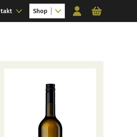
takt
Shop