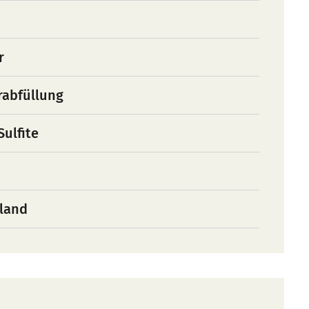
r
rabfüllung
Sulfite
land