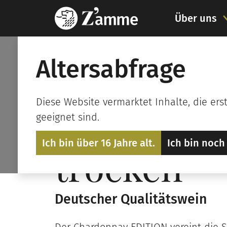
Über uns
Start
Weine
Weißwein
Chard
Altersabfrage
Diese Website vermarktet Inhalte, die ers
2023 Pfal
geeignet sind.
Ich bin über 16 Jahre alt.
Ich bin noch 
trocken
Deutscher Qualitätswein