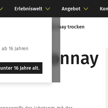
Erlebniswelt
Angebot
Kon
onnay
2023 Pfalz Chardonnay trocken
t ab 16 Jahren
z Chardonnay
unter 16 Jahre alt.